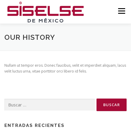
Saltar
al
Menú
contenido
NOSOTROS
UNIDADES DE NEGOCIO
OUR HISTORY
EXPERIENCIA
SIPASS
CONTACTO
Nullam ut tempor eros. Donec faucibus, velit et imperdiet aliquam, lacus
velit luctus urna, vitae porttitor orci libero id felis.
Buscar:
ENTRADAS RECIENTES